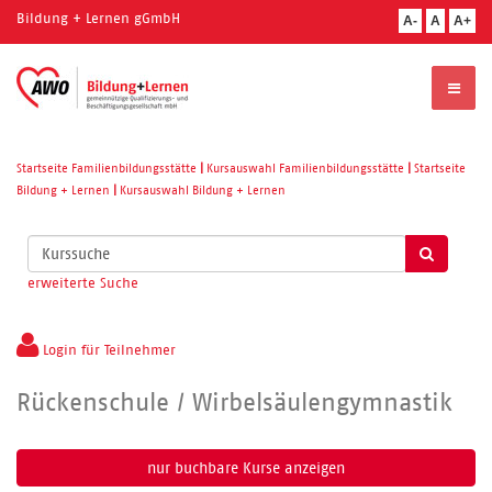
Bildung + Lernen gGmbH
A-
A
A+
Startseite Familienbildungsstätte
|
Kursauswahl Familienbildungsstätte
|
Startseite
Bildung + Lernen
|
Kursauswahl Bildung + Lernen
Kurse
suchen
erweiterte Suche
Login für Teilnehmer
Rückenschule / Wirbelsäulengymnastik
nur buchbare
Kurse anzeigen