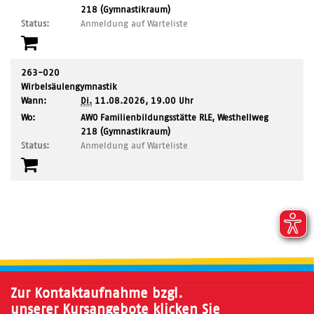
Ort:
218 (Gymnastikraum)
Status:
Anmeldung auf Warteliste
263-020
Wirbelsäulengymnastik
Wann:
Di.
11.08.2026, 19.00 Uhr
,
Wo:
AWO Familienbildungsstätte RLE, Westhellweg
Ort:
218 (Gymnastikraum)
Status:
Anmeldung auf Warteliste
Zur Kontaktaufnahme bzgl.
unserer Kursangebote klicken Sie