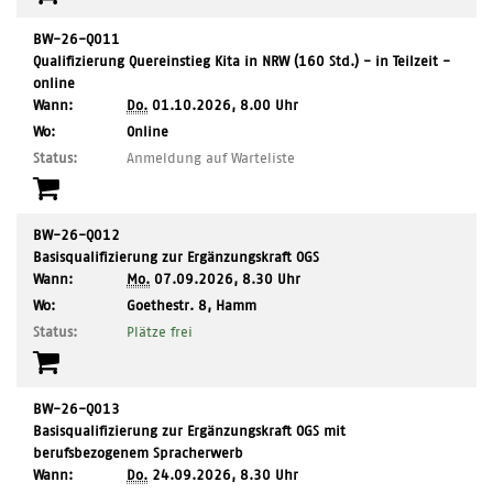
BW-26-Q011
Qualifizierung Quereinstieg Kita in NRW (160 Std.) - in Teilzeit -
online
Wann:
Do.
01.10.2026, 8.00 Uhr
,
Wo:
Online
Ort:
Status:
Anmeldung auf Warteliste
BW-26-Q012
Basisqualifizierung zur Ergänzungskraft OGS
Wann:
Mo.
07.09.2026, 8.30 Uhr
,
Wo:
Goethestr. 8, Hamm
Ort:
Status:
Plätze frei
BW-26-Q013
Basisqualifizierung zur Ergänzungskraft OGS mit
berufsbezogenem Spracherwerb
Wann:
Do.
24.09.2026, 8.30 Uhr