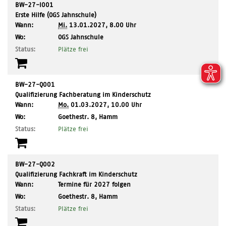
BW-27-I001
Erste Hilfe (OGS Jahnschule)
Wann:
Mi.
13.01.2027, 8.00 Uhr
,
Wo:
OGS Jahnschule
Ort:
Status:
Plätze frei
BW-27-Q001
Qualifizierung Fachberatung im Kinderschutz
Wann:
Mo.
01.03.2027, 10.00 Uhr
,
Wo:
Goethestr. 8, Hamm
Ort:
Status:
Plätze frei
BW-27-Q002
Qualifizierung Fachkraft im Kinderschutz
Wann:
Termine für 2027 folgen
,
Wo:
Goethestr. 8, Hamm
Ort:
Status:
Plätze frei