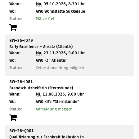
Wann:
Mo.
05.10.2026, 8.30 Uhr
,
Wo:
AWO Wohnstätte Süggelaue
Ort:
Status:
Plätze frei
BW-26-I079
Early Excellence - Ansatz (Atlantis)
Wann:
Mo.
23.11.2026, 9.00 Uhr
,
Wo:
AWO FZ "Atlantis"
Ort:
Status:
Keine Anmeldung möglich
BW-26-I081
BrandschutzhelferIn (Sternstunde)
Wann:
Mi.
12.08.2026, 9.00 Uhr
,
Wo:
AWO KiTa "Sternstunde"
Ort:
Status:
Anmeldung möglich
BW-26-Q001
Qualifizierung zur Fachkraft Inklusion in