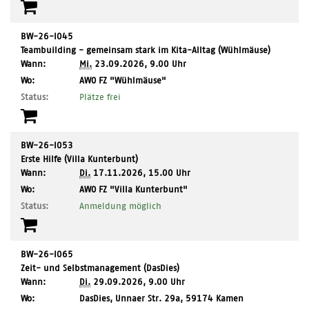
BW-26-I045
Teambuilding - gemeinsam stark im Kita-Alltag (Wühlmäuse)
Wann:
Mi.
23.09.2026, 9.00 Uhr
,
Wo:
AWO FZ "Wühlmäuse"
Ort:
Status:
Plätze frei
BW-26-I053
Erste Hilfe (Villa Kunterbunt)
Wann:
Di.
17.11.2026, 15.00 Uhr
,
Wo:
AWO FZ "Villa Kunterbunt"
Ort:
Status:
Anmeldung möglich
BW-26-I065
Zeit- und Selbstmanagement (DasDies)
Wann:
Di.
29.09.2026, 9.00 Uhr
,
Wo:
DasDies, Unnaer Str. 29a, 59174 Kamen