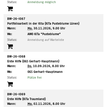
Ort:
Status:
Anmeldung möglich
BW-26-I067
Portfolioarbeit in der Kita (KiTa Pusteblume Lünen)
Wann:
Mo.
30.11.2026, 9.00 Uhr
,
Wo:
AWO KiTa "Pusteblume"
Ort:
Status:
Anmeldung auf Warteliste
BW-26-I068
Erste Hilfe (OGS Gerhart-Hauptmann)
Wann:
Do.
10.09.2026, 8.00 Uhr
,
Wo:
OGS Gerhart-Hauptmann
Ort:
Status:
Plätze frei
BW-26-I069
Erste Hilfe (KiTa Traumland)
Wann:
Mo.
02.11.2026, 8.00 Uhr