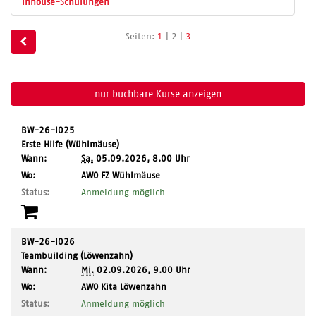
Inhouse-Schulungen
Seite
Seiten:
1
|
2
|
3
2
von
3
nur buchbare
Kurse anzeigen
BW-26-I025
Erste Hilfe (Wühlmäuse)
Wann:
Sa.
05.09.2026, 8.00 Uhr
,
Wo:
AWO FZ Wühlmäuse
Ort:
Status:
Anmeldung möglich
BW-26-I026
Teambuilding (Löwenzahn)
Wann:
Mi.
02.09.2026, 9.00 Uhr
,
Wo:
AWO Kita Löwenzahn
Ort:
Status:
Anmeldung möglich