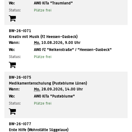
,
Wo:
AWO KiTa "Traumland"
Ort:
Status:
Plätze frei
BW-26-I071
Kreativ mit Musik (FZ Heessen-Dasbeck)
Wann:
Mo.
10.08.2026, 9.00 Uhr
,
Wo:
AWO FZ "Nelkenstraße" / "Heessen-Dasbeck"
Ort:
Status:
Plätze frei
BW-26-I075
Medikamentenschulung (Pusteblume Lünen)
Wann:
Mo.
28.09.2026, 14.00 Uhr
,
Wo:
AWO KiTa "Pusteblume"
Ort:
Status:
Plätze frei
BW-26-I077
Erste Hilfe (Wohnstätte Süggelaue)