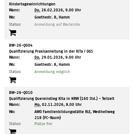
Kindertageseinrichtungen
Wann:
Do.
26.02.2026, 9.00 Uhr
,
Wo:
Goethestr. 8, Hamm
Ort:
Status:
Anmeldung auf Warteliste
BW-26-Q004
Qualifizierung Praxisanleitung in der KiTa / OGS
Wann:
Do.
29.01.2026, 9.00 Uhr
,
Wo:
Goethestr. 8, Hamm
Ort:
Status:
Anmeldung möglich
BW-26-Q010
Qualifizierung Quereinstieg Kita in NRW (160 Std.) - Teilzeit
Wann:
Mo.
02.11.2026, 8.00 Uhr
,
Wo:
AWO Familienbildungsstätte RLE, Westhellweg
Ort:
218 (PC-Raum)
Status:
Plätze frei