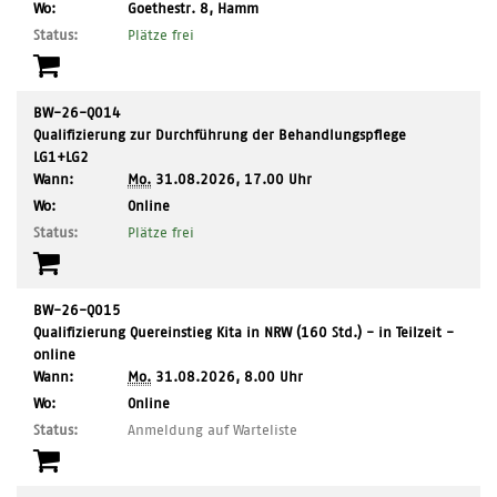
,
Wo:
Goethestr. 8, Hamm
Ort:
Status:
Plätze frei
BW-26-Q014
Qualifizierung zur Durchführung der Behandlungspflege
LG1+LG2
Wann:
Mo.
31.08.2026, 17.00 Uhr
,
Wo:
Online
Ort:
Status:
Plätze frei
BW-26-Q015
Qualifizierung Quereinstieg Kita in NRW (160 Std.) - in Teilzeit -
online
Wann:
Mo.
31.08.2026, 8.00 Uhr
,
Wo:
Online
Ort:
Status:
Anmeldung auf Warteliste