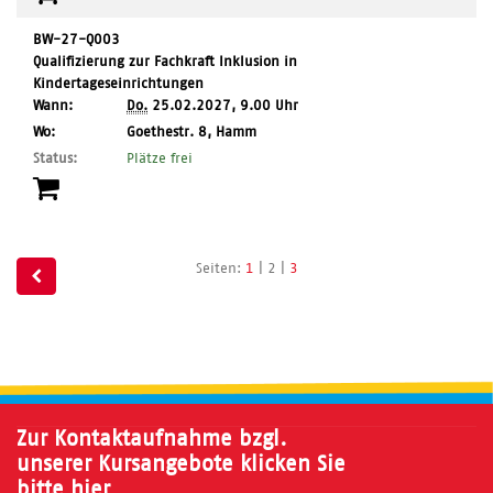
BW-27-Q003
Qualifizierung zur Fachkraft Inklusion in
Kindertageseinrichtungen
Wann:
Do.
25.02.2027, 9.00 Uhr
,
Wo:
Goethestr. 8, Hamm
Ort:
Status:
Plätze frei
Seite
Seiten
Seiten:
1
|
2
|
3
2
blättern
von
3
Zur Kontaktaufnahme bzgl.
unserer Kursangebote klicken Sie
bitte hier