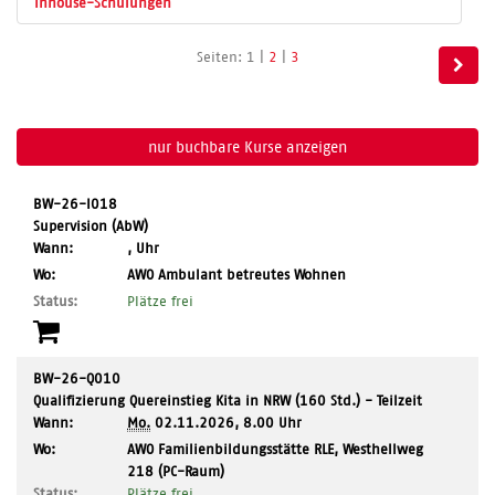
Inhouse-Schulungen
Seite
Seiten:
1
|
2
|
3
1
von
3
nur buchbare
Kurse anzeigen
BW-26-I018
Supervision (AbW)
Wann:
, Uhr
,
Wo:
AWO Ambulant betreutes Wohnen
Ort:
Status:
Plätze frei
BW-26-Q010
Qualifizierung Quereinstieg Kita in NRW (160 Std.) - Teilzeit
Wann:
Mo.
02.11.2026, 8.00 Uhr
,
Wo:
AWO Familienbildungsstätte RLE, Westhellweg
Ort:
218 (PC-Raum)
Status:
Plätze frei