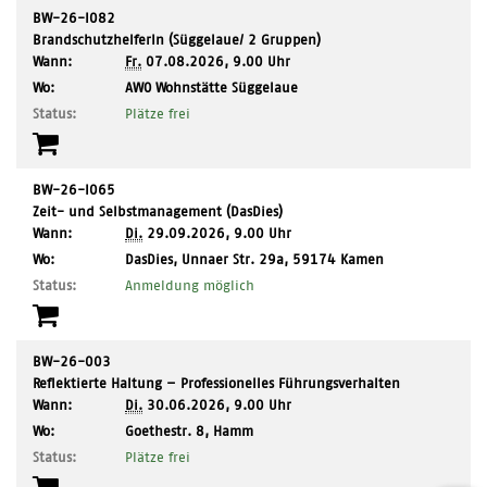
BW-26-I082
BrandschutzhelferIn (Süggelaue/ 2 Gruppen)
Wann:
Fr.
07.08.2026, 9.00 Uhr
,
Wo:
AWO Wohnstätte Süggelaue
Ort:
Status:
Plätze frei
BW-26-I065
Zeit- und Selbstmanagement (DasDies)
Wann:
Di.
29.09.2026, 9.00 Uhr
,
Wo:
DasDies, Unnaer Str. 29a, 59174 Kamen
Ort:
Status:
Anmeldung möglich
BW-26-003
Reflektierte Haltung – Professionelles Führungsverhalten
Wann:
Di.
30.06.2026, 9.00 Uhr
,
Wo:
Goethestr. 8, Hamm
Ort:
Status:
Plätze frei