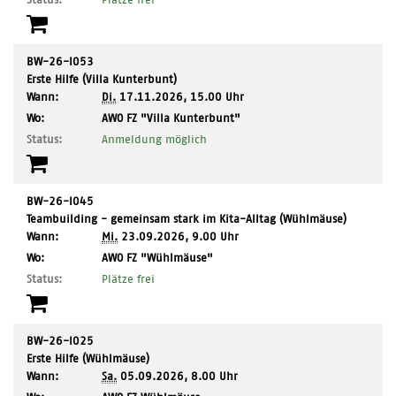
BW-26-I053
Erste Hilfe (Villa Kunterbunt)
Wann:
Di.
17.11.2026, 15.00 Uhr
,
Wo:
AWO FZ "Villa Kunterbunt"
Ort:
Status:
Anmeldung möglich
BW-26-I045
Teambuilding - gemeinsam stark im Kita-Alltag (Wühlmäuse)
Wann:
Mi.
23.09.2026, 9.00 Uhr
,
Wo:
AWO FZ "Wühlmäuse"
Ort:
Status:
Plätze frei
BW-26-I025
Erste Hilfe (Wühlmäuse)
Wann:
Sa.
05.09.2026, 8.00 Uhr