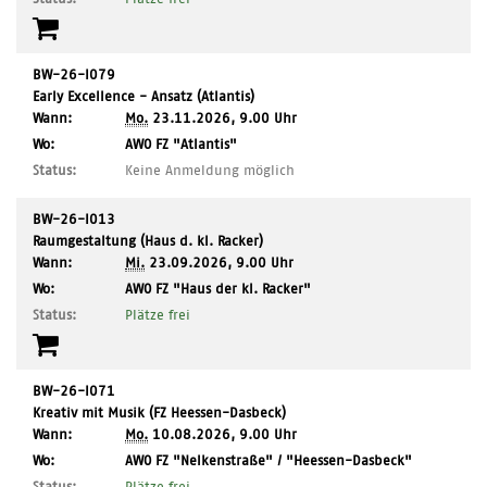
BW-26-I079
Early Excellence - Ansatz (Atlantis)
Wann:
Mo.
23.11.2026, 9.00 Uhr
,
Wo:
AWO FZ "Atlantis"
Ort:
Status:
Keine Anmeldung möglich
BW-26-I013
Raumgestaltung (Haus d. kl. Racker)
Wann:
Mi.
23.09.2026, 9.00 Uhr
,
Wo:
AWO FZ "Haus der kl. Racker"
Ort:
Status:
Plätze frei
BW-26-I071
Kreativ mit Musik (FZ Heessen-Dasbeck)
Wann:
Mo.
10.08.2026, 9.00 Uhr
,
Wo:
AWO FZ "Nelkenstraße" / "Heessen-Dasbeck"
Ort:
Status:
Plätze frei