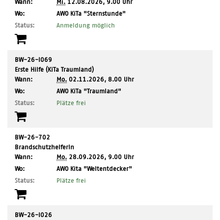
Wann:
Mi.
12.08.2026, 9.00 Uhr
,
Wo:
AWO KiTa "Sternstunde"
Ort:
Status:
Anmeldung möglich
BW-26-I069
Erste Hilfe (KiTa Traumland)
Wann:
Mo.
02.11.2026, 8.00 Uhr
,
Wo:
AWO KiTa "Traumland"
Ort:
Status:
Plätze frei
BW-26-702
BrandschutzhelferIn
Wann:
Mo.
28.09.2026, 9.00 Uhr
,
Wo:
AWO Kita "Weltentdecker"
Ort:
Status:
Plätze frei
BW-26-I026