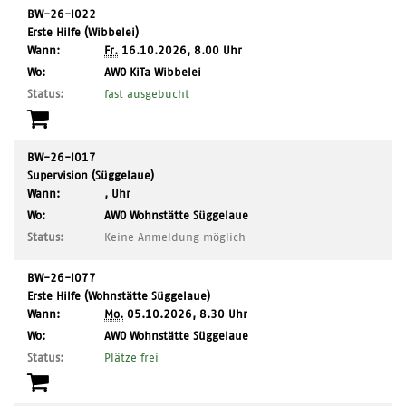
BW-26-I022
Erste Hilfe (Wibbelei)
Wann:
Fr.
16.10.2026, 8.00 Uhr
,
Wo:
AWO KiTa Wibbelei
Ort:
Status:
fast ausgebucht
BW-26-I017
Supervision (Süggelaue)
Wann:
, Uhr
,
Wo:
AWO Wohnstätte Süggelaue
Ort:
Status:
Keine Anmeldung möglich
BW-26-I077
Erste Hilfe (Wohnstätte Süggelaue)
Wann:
Mo.
05.10.2026, 8.30 Uhr
,
Wo:
AWO Wohnstätte Süggelaue
Ort:
Status:
Plätze frei