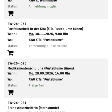
,
Wo:
AWO FZ Wühlmäuse
Ort:
Status:
Anmeldung möglich
BW-26-I067
Portfolioarbeit in der Kita (KiTa Pusteblume Lünen)
Wann:
Mo.
30.11.2026, 9.00 Uhr
,
Wo:
AWO KiTa "Pusteblume"
Ort:
Status:
Anmeldung auf Warteliste
BW-26-I075
Medikamentenschulung (Pusteblume Lünen)
Wann:
Mo.
28.09.2026, 14.00 Uhr
,
Wo:
AWO KiTa "Pusteblume"
Ort:
Status:
Plätze frei
BW-26-I081
BrandschutzhelferIn (Sternstunde)