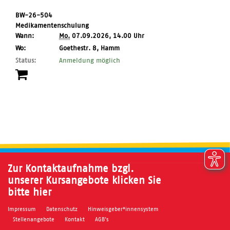
BW-26-504
Medikamentenschulung
Wann:
Mo.
07.09.2026, 14.00 Uhr
,
Wo:
Goethestr. 8, Hamm
Ort:
Status:
Anmeldung möglich
Zur Kontaktaufnahme bzgl.
unserer Kursangebote klicken Sie
bitte hier
Impressum
Datenschutz
Hinweisgeber*innensystem
Stellenangebote
Kontakt
AGB's