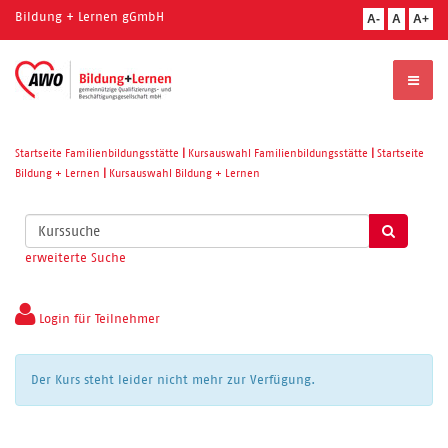
Bildung + Lernen gGmbH
A-
A
A+
Startseite Familienbildungsstätte
|
Kursauswahl Familienbildungsstätte
|
Startseite
Bildung + Lernen
|
Kursauswahl Bildung + Lernen
Kurse
suchen
erweiterte Suche
Login für Teilnehmer
Der Kurs steht leider nicht mehr zur Verfügung.