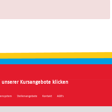
 unserer Kursangebote klicken
nensystem
Stellenangebote
Kontakt
AGB's