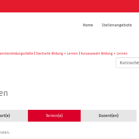
Home
Stellenangebote
amilienbildungsstätte
|
Startseite Bildung + Lernen
|
Kursauswahl Bildung + Lernen
Kurse
suchen
ken
ort(e)
Termin(e)
Dozent(en)
anden.