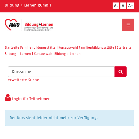
Bildung + Lernen gGmbH
A-
A
A+
Startseite Familienbildungsstätte
|
Kursauswahl Familienbildungsstätte
|
Startseite
Bildung + Lernen
|
Kursauswahl Bildung + Lernen
Kurse
suchen
erweiterte Suche
Login für Teilnehmer
Der Kurs steht leider nicht mehr zur Verfügung.