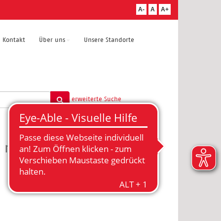
A-
A
A+
Kontakt
Über uns
Unsere Standorte
erweiterte Suche
 mit BASIK
Abgelaufen