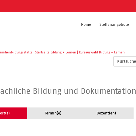
Home
Stellenangebote
amilienbildungsstätte
|
Startseite Bildung + Lernen
|
Kursauswahl Bildung + Lernen
Kurse
suchen
Sprachliche Bildung und Dokumentation
ort(e)
Termin(e)
Dozent(en)